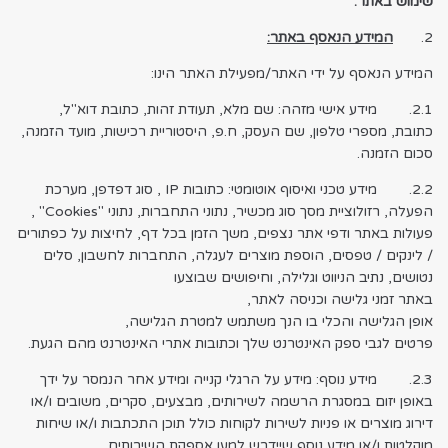
שימוש באתר.
2.
המידע הנאסף באתר:
המידע הנאסף על ידי האתר/מפעילת האתר הינו:
2.1. מידע אישי מזהה: שם מלא, תעודת זהות, כתובת דוא"ל,
כתובת, מספרי טלפון, שם העסק, ח.פ, היסטוריית רכישות, מועד הזמנה,
סכום הזמנה.
2.2. מידע טכני ואיסוף אוטומטי: כתובות IP , סוג דפדפן, מערכת
הפעלה, רזולוציית מסך סוג מכשיר, נתוני התחברות, נתוני "Cookies" ,
פעולות באתר ודפי אתר נצפים, משך הזמן בכל דף, לחיצות על כפתורים
/ לינקים / טפסים, הוספת מוצרים לעגלה, התחברות לחשבון, סלים
נטושים, נתיב הניווט וגלילה, וחיפושים שבוצעו
באתר זמני גלישה וכניסה לאתר,
אופן הגלישה והכלי בו הנך משתמש למטרת הגלישה,
פרטים לגבי ספק האינטרנט שלך וכתובות אתרי האינטרנט מהם הגעת.
2.3. מידע נוסף: מידע על הרגלי קנייה ומידע אחר הנמסר על ידך
באופן יזום במסגרת הרשמה לשירותים, מבצעים, סקרים, משובים ו/או
דירוג מוצרים או פניות לשירות לקוחות כולל תוכן התכתבות ו/או שיחות
מוקלטות ו/או מידע נוסף שיידרש למען אספקת השירותים.