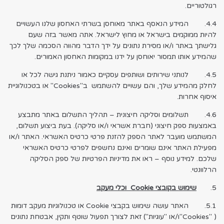
רגולטוריים.
4.4. המידע הנאסף באתר מאוחסן בשרתי האחסון שלנו העשויים
להיות ממוקמים בישראל או מחוץ לישראל. אתה מאשר בזה שעם
גלישתך באתר ו/או מסירת נתונים על ידך הדבר מהווה הסכמה שלך לכך
שהמידע אותו תמסור יאוחסן על ידנו במקומות האחסון האמורים.
4.5. לנותני שירותים ושותפים עסקיים כאמור ניתנת גישה לכל או
לחלק מהמידע שלך, והם עשויים להשתמש ב"Cookies" או בטכנולוגיית
איסוף אחרות.
4.6. תשלומים וסליקה חיצונית – תהליך התשלום באתר מתבצע
באמצעות ספק חיצוני (חברת אשראי ו/או סליקה). בעת ביצוע תשלום,
המשתמש מועבר לאתר הספק להזנת פרטי כרטיס האשראי. האתר ו/או
מפעילת האתר אינם שומרים ואינם נחשפים לפרטי כרטיס האשראי
שלכם. למידע נוסף – ראו את מדיניות הפרטיות של ספק הסליקה
הרלוונטי.
5.
שימוש בקובצי
Cookie
וכלי מעקב
5.1. האתר עושה שימוש בקבצי Cookie או טכנולוגיות מעקב דומות
( "Cookies"ו/או "עוגיות") זאת לצורך תפעול שוטף ותקין, אבטחת נתונים