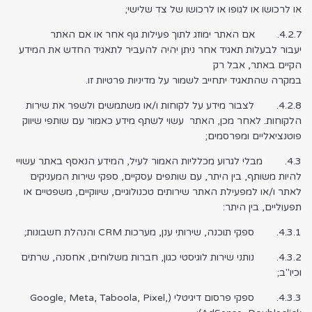
או לרכושו או לגופו או לרכושו של צד שלישי;
4.2.7. אם האתר ימוזג לתוך פעילות גוף אחר או אם האתר
יעבור לבעלות תאגיד אחר ניתן יהיה להעביר לתאגיד החדש את המידע
הקיים באתר, אבל רק
במקרה שהתאגיד יתחייב לשמור על מדיניות פרטיות זו.
4.2.8. לצבור מידע על לקוחות ו/או משתמשים ולשפר את שירות
הלקוחות. לאחר מכן, האתר עשוי לשתף מידע כאמור עם שותפי שיווק
פוטנציאליים ומפרסמים;
4.3. מבלי לגרוע מכלליות האמור לעיל, המידע הנאסף באתר עשויי
להיות משותף, בין היתר, עם שותפים עסקיים, ספקי שירות המעניקים
לאתר ו/או למפעילת האתר שירותים טכנולוגיים, שיווקיים, משפטיים או
תפעוליים, בין היתר:
4.3.1. ספקי תוכנה, שירותי ענן, מערכות CRM והנהלת חשבונות;
4.3.2. נותני שירות לוגיסטי כגון, חברות משלוחים, אחסנה, שרתים
וכיו"ב;
4.3.3. ספקי פרסום דיגיטלי (Google, Meta, Taboola, Pixel,