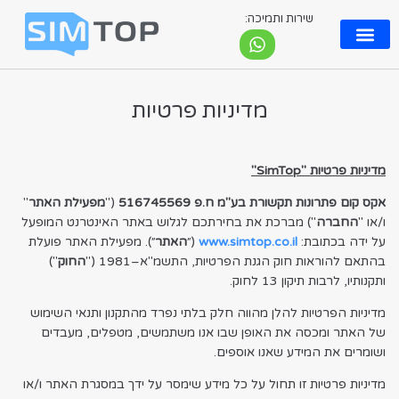
שירות ותמיכה:
eSIM ישראלי
מדיניות פרטיות
מדיניות פרטיות "SimTop"
אקס קום פתרונות תקשורת בע"מ ח.פ
516745569
("
מפעילת האתר
"
ו/או "
החברה
") מברכת את בחירתכם לגלוש באתר האינטרנט המופעל
על ידה בכתובת:
www.simtop.co.il
(״
האתר
״). מפעילת האתר פועלת
בהתאם להוראות חוק הגנת הפרטיות, התשמ"א–1981 ("
החוק
")
ותקנותיו, לרבות תיקון 13 לחוק.
מדיניות הפרטיות להלן מהווה חלק בלתי נפרד מהתקנון ותנאי השימוש
של האתר ומכסה את האופן שבו אנו משתמשים, מטפלים, מעבדים
ושומרים את המידע שאנו אוספים.
מדיניות פרטיות זו תחול על כל מידע שימסר על ידך במסגרת האתר ו/או