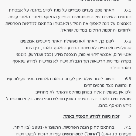
6.1. האתר נוקט צעדים סבירים על מנת לסייע בהגנה על אבטחת
הנתונים האישיים של המשתמשים והמידע הנאסף באתר. האתר עושה
מאמצים על מנת לאסוף את המידע ולאבטחו בהתאם למדיניות הפרטיות
ולחוקים והתקנות החלים במדינת ישראל.
6.2. לשם כך, האתר ו/או מפעילת האתר מיישמים אמצעים
טכנולוגיים וארגוניים לאבטחת המידע הנאסף באתר, בין היתר,
אנטי-וירוס, אמצעי זיהוי ואימות, הצפנת מידע (ככל שנדרש), מנגנוני
בקרה ומדיניות הרשאות תוך הגבלת גישה לא מורשית למידע שנאסף
באתר וכיו"ב.
6.3. חשוב לזכור שלא ניתן לערוב במאת האחוזים מפני פעילות עוינ
ת ונחושה מצד גורמים זרים
ולכן אין בפעולות אלה בטחון מוחלט והאתר לא מתחייב
שהשירותים באתר יהיו חסינים באופן מוחלט מפני גישה בלתי מורשית ל
מידע הנאסף בהם.
7.
זכות גישה למידע הנאסף באתר:
7.1. בהתאם לחוק הגנת הפרטיות, התשמ"א-1981 (בין היתר,
סעיפים 13 ו-14) (
"החוק"
) למשתמשים עומדת הזכות לבקש גישה