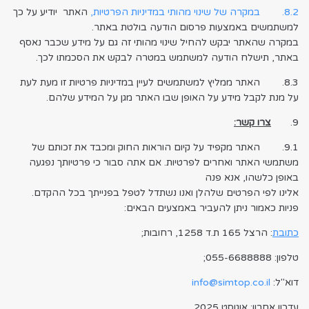
8.2. במקרה של שינוי מהותי במדיניות הפרטיות,
האתר יודיע על כך
למשתמשים באמצעות פרסום הודעה בולטת באתר.
במקרה שהאתר יבקש להחיל שינוי מהותי זה גם על מידע שכבר נאסף
באתר, תישלח הודעה למשתמש במטרה לבקש את הסכמתו לכך.
8.3. האתר ממליץ למשתמשים לעיין במדיניות פרטיות זו מעת לעת
על מנת לקבל מידע על האופן שבו האתר מגן על המידע שלהם.
9.
צרו קשר:
9.1. האתר מקפיד על קיום הוראות החוק ומכבד את זכותם של
משתמשי האתר ואחרים לפרטיות. אם אתה סבור כי פרטיותך נפגעה
באופן כלשהו, אנא פנה
אלינו לפי הפרטים שלהלן ואנו נשתדל לטפל בפנייתך בכל ההקדם.
פניות כאמור ניתן להעביר באמצעים הבאים:
כתובת
: הרצל 165 ת.ד 1258, רחובות;
טלפון: 055-6688888;
דוא"ל:
info@simtop.co.il
עדכון אחרון: אוגוסט 2025