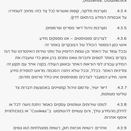
AdSense, Doubleclick);
4.3.4. מערכות סליקה, קופות ואשראי (כל צד כזה מחויב לשמירה
על אבטחת המידע בהתאם לדין);
4.3.5. מערכות ניהול דיוור מסרים ופרסומים;
4.3.6. לצרכים סטטיסטים – אנו מספקים מידע
אישי כגון המספר הכולל של המבקרים באתר זה
ובכל עמוד של האתר וכן שמות הדומיין של נותני שירות האינטרנט של המ
בקרים באתר לגופים וחברות שאנו נותנים בהן אמון כדי שיעבדו את
המידע עבורנו לפי הוראות האתר ובאופן העולה בקנה אחד עם תקנון זה
ומדיניות האתר. ככלל, וככל שלא ניתנה הסכמה מראש למסירת מידע
אישי, מידע המועבר לצרכים סטטיסטים אינו כולל פרטים מזהים;
4.3.7. דיוור ישיר, פרסום וניהול קמפיינים באמצעות חברות צד
שלישי משתנות;
4.3.8. לנותני שירותים ושותפים עסקיים כאמור ניתנת גישה לכל או
לחלק מהמידע שלך, והם עשויים להשתמש ב"Cookies" או בטכנולוגיית
איסוף אחרות.
4.3.9. אחרים: רשויות אכיפת חוק, רשויות ממשלתיות ו/או גופים