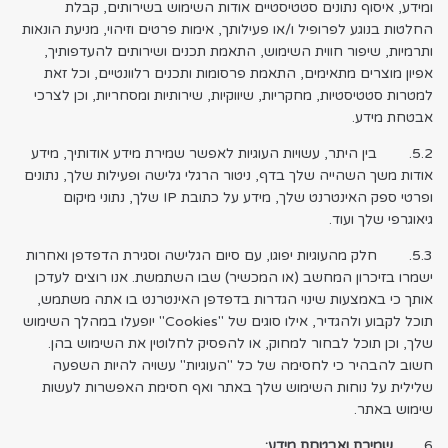
ומידע, איסוף נתונים סטטיסטיים אודות השימוש בשירותים, קבלת
החלטות בנוגע לפרופיל ו/או פעילותך, אימות פרטים וזיהוי, מניעת הונאות
ותרמיות, שיפור חווית השימוש, התאמת תכנים ושירותים להעדפותיך,
אפיון מוצרים מתאימים, התאמת פרסומות ותכנים רלוונטיים, וכל זאת
למטרות סטטיסטיות, מחקריות, שיווקיות, שירותיות ומסחריות, וכן לצרכי
אבטחת מידע.
5.2. בין היתר, עשויות העוגיות לאפשר שמירת מידע אודותיך, מידע
אודות משך השהייה שלך בדף, ניטור הרגלי גלישה ופעילות שלך, נתונים
ופרטי ספק האינטרנט שלך, מידע על כתובת IP שלך, נתוני מיקום
גיאוגרפי שלך ועוד.
5.3. חלק מהעוגיות יפוגו, עם סיום הגלישה וסגירת הדפדפן ואחרות
ישמרו בזיכרון המחשב (או המכשיר) שבו השתמשת. אנו רוצים לעדכן
אותך כי באמצעות שינוי הגדרות בדפדפן האינטרנט בו אתה משתמש,
תוכל לקבוע ולהגדיר, אילו סוגים של "Cookies" יופעלו במהלך השימוש
שלך, וכן תוכל לבחור למחוק, או להפסיק לחלוטין את השימוש בהן.
חשוב להבהיר כי לחסימה של כל "העוגיות" עשויה להיות השפעה
שלילית על נוחות השימוש שלך באתר ואף חסימת האפשרות לעשות
שימוש באתר.
6.
שמירת ואבטחת מידע: