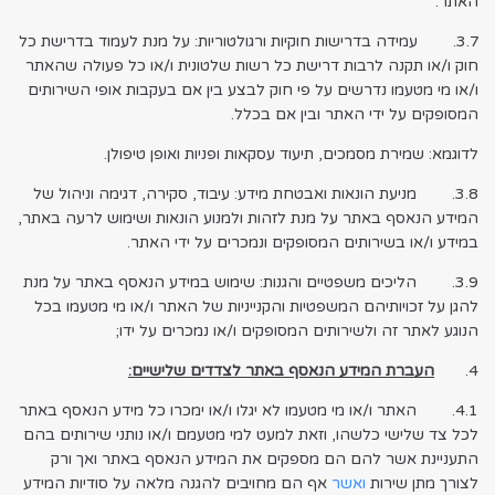
האתר.
3.7. עמידה בדרישות חוקיות ורגולטוריות: על מנת לעמוד בדרישת כל
חוק ו/או תקנה לרבות דרישת כל רשות שלטונית ו/או כל פעולה שהאתר
ו/או מי מטעמו נדרשים על פי חוק לבצע בין אם בעקבות אופי השירותים
המסופקים על ידי האתר ובין אם בכלל.
לדוגמא: שמירת מסמכים, תיעוד עסקאות ופניות ואופן טיפולן.
3.8. מניעת הונאות ואבטחת מידע: עיבוד, סקירה, דגימה וניהול של
המידע הנאסף באתר על מנת לזהות ולמנוע הונאות ושימוש לרעה באתר,
במידע ו/או בשירותים המסופקים ונמכרים על ידי האתר.
3.9. הליכים משפטיים והגנות: שימוש במידע הנאסף באתר על מנת
להגן על זכויותיהם המשפטיות והקנייניות של האתר ו/או מי מטעמו בכל
הנוגע לאתר זה ולשירותים המסופקים ו/או נמכרים על ידו;
4.
העברת המידע הנאסף באתר לצדדים שלישיים:
4.1. האתר ו/או מי מטעמו לא יגלו ו/או ימכרו כל מידע הנאסף באתר
לכל צד שלישי כלשהו, וזאת למעט למי מטעמם ו/או נותני שירותים בהם
התעניינת אשר להם הם מספקים את המידע הנאסף באתר ואך ורק
לצורך מתן שירות
ואשר
אף הם מחויבים להגנה מלאה על סודיות המידע