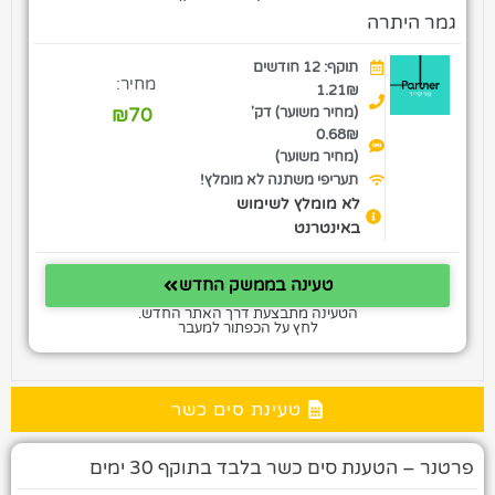
גמר היתרה
תוקף: 12 חודשים
מחיר:
1.21₪
(מחיר משוער) דק'
70
₪
0.68₪
(מחיר משוער)
תעריפי משתנה לא מומלץ!
לא מומלץ לשימוש
באינטרנט
טעינה בממשק החדש
הטעינה מתבצעת דרך האתר החדש.
לחץ על הכפתור למעבר
טעינת סים כשר
פרטנר – הטענת סים כשר בלבד בתוקף 30 ימים