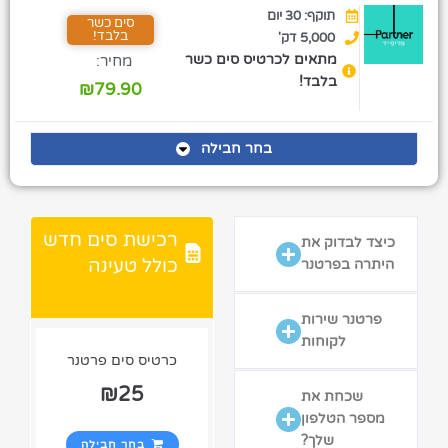
תוקף: 30 יום
סים כשר
בלבד!
5,000 דק'
מתאים לכרטיס סים כשר
מחיר:
בלבד!
₪
79.90
בחר חבילה
רכישת סים חדש
כיצד לבדוק את
כולל טעינה
היתרה בפרטנר
פרטנר שירות
לקוחות
כרטיס סים פרטנר
₪
25
שכחת את
מספר הטלפון
שלך?
בחר חבילה