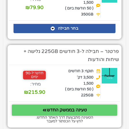
1,500
₪
79.90
( 50 הודעות ביום )
350GB
בחר חבילה
פרטנר – חבילה ל-3 חודשים 225GB גלישה +
שיחות והודעות
תוקף: 3 חודשים
חדש! ל-90
ימים
3,500 דק'
1,500
מחיר:
( 50 הודעות ביום )
₪
215.90
225GB
טעינה בממשק החדש
הטעינה מתבצעת דרך האתר החדש.
לחץ על הכפתור למעבר