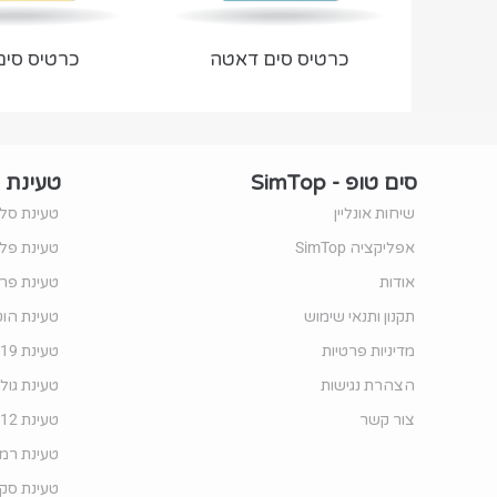
כרטיס סים דאטה
כרטיס סים 12
סים טופ - SimTop
טעינת 
שיחות אונליין
טעינת סלק
אפליקציה SimTop
טעינת פלאפון o
אודות
טעינת פרט
תקנון ותנאי שימוש
טעינת הוט
מדיניות פרטיות
טעינת 019 מובייל
הצהרת נגישות
טעינת גול
צור קשר
טעינת 012 מובייל
טעינת רמי 
טעינת סקא