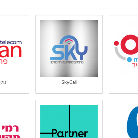
SkyCall
גול