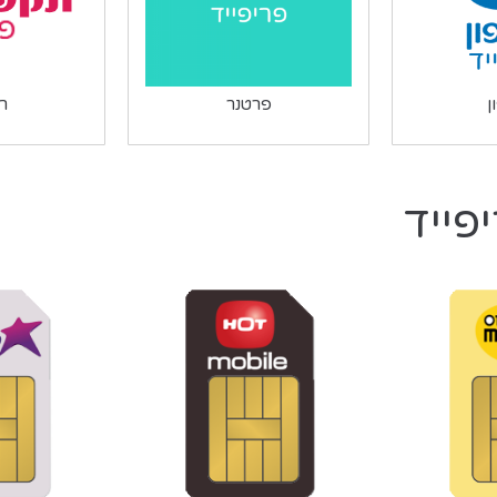
ן
פרטנר
רמ
פייד